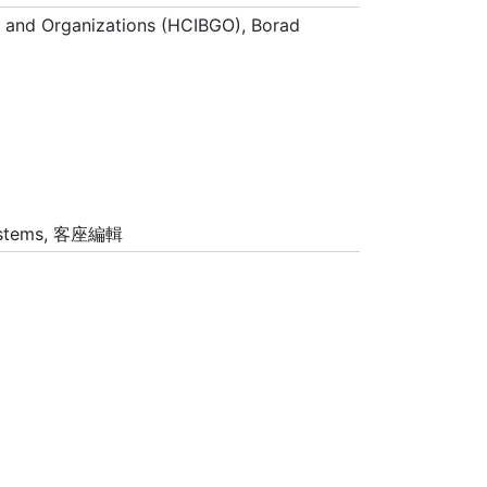
t and Organizations (HCIBGO), Borad
 Systems, 客座編輯