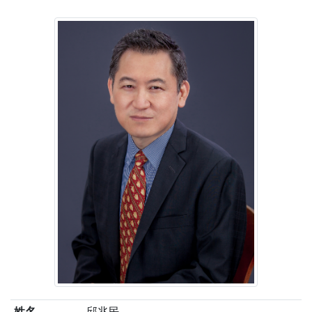
姓名
邱兆民